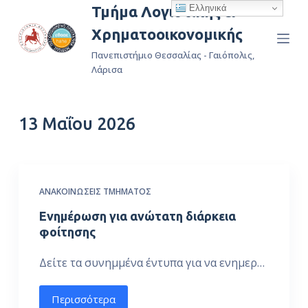
Ελληνικά
Τμήμα Λογιστικής &
Μ
Χρηματοοικονομικής
ε
τ
Πανεπιστήμιο Θεσσαλίας - Γαιόπολις,
ά
Λάρισα
β
α
13 Μαΐου 2026
σ
η
σ
τ
ΑΝΑΚΟΙΝΏΣΕΙΣ ΤΜΉΜΑΤΟΣ
ο
π
Ενημέρωση για ανώτατη διάρκεια
ε
φοίτησης
ρ
Δείτε τα συνημμένα έντυπα για να ενημερ…
ι
ε
Περισσότερα
χ