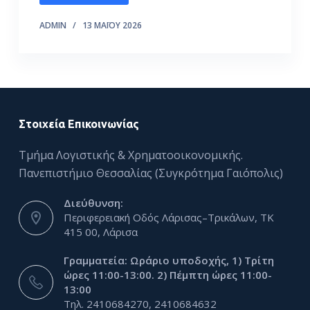
ό
ADMIN
13 ΜΑΪ́ΟΥ 2026
μ
ε
ν
ο
Στοιχεία Επικοινωνίας
Τμήμα Λογιστικής & Χρηματοοικονομικής.
Πανεπιστήμιο Θεσσαλίας (Συγκρότημα Γαιόπολις)
Διεύθυνση:
Περιφερειακή Οδός Λάρισας–Τρικάλων, ΤΚ
415 00, Λάρισα
Γραμματεία: Ωράριο υποδοχής, 1) Τρίτη
ώρες 11:00-13:00. 2) Πέμπτη ώρες 11:00-
13:00
Τηλ. 2410684270, 2410684632