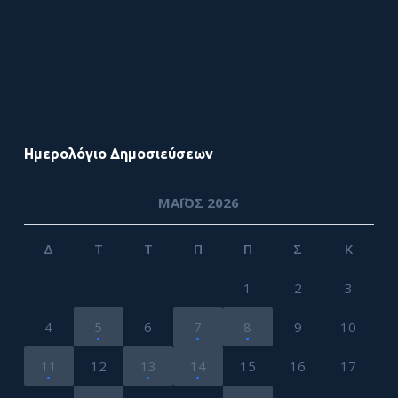
Ημερολόγιο Δημοσιεύσεων
ΜΆΙΟΣ 2026
Δ
Τ
Τ
Π
Π
Σ
Κ
1
2
3
4
5
6
7
8
9
10
11
12
13
14
15
16
17