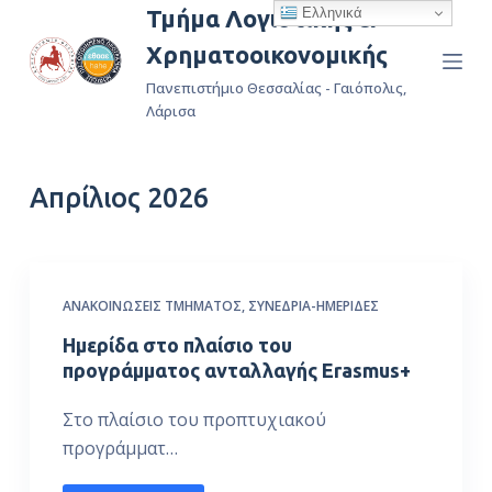
Ελληνικά
Τμήμα Λογιστικής &
Μ
Χρηματοοικονομικής
ε
τ
Πανεπιστήμιο Θεσσαλίας - Γαιόπολις,
ά
Λάρισα
β
α
Απρίλιος 2026
σ
η
σ
τ
ΑΝΑΚΟΙΝΏΣΕΙΣ ΤΜΉΜΑΤΟΣ
,
ΣΥΝΈΔΡΙΑ-ΗΜΕΡΊΔΕΣ
ο
π
Ημερίδα στο πλαίσιο του
ε
προγράμματος ανταλλαγής Erasmus+
ρ
Στο πλαίσιο του προπτυχιακού
ι
προγράμματ…
ε
χ