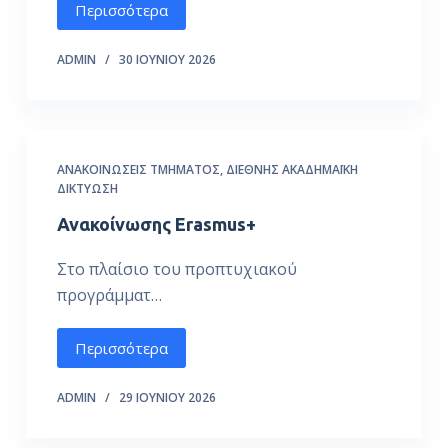
Περισσότερα
ό
μ
ADMIN
30 ΙΟΥΝΊΟΥ 2026
ε
ν
ο
ΑΝΑΚΟΙΝΏΣΕΙΣ ΤΜΉΜΑΤΟΣ
,
ΔΙΕΘΝΉΣ ΑΚΑΔΗΜΑΪΚΉ
ΔΙΚΤΎΩΣΗ
Ανακοίνωσης Erasmus+
Στο πλαίσιο του προπτυχιακού
προγράμματ…
Περισσότερα
ADMIN
29 ΙΟΥΝΊΟΥ 2026