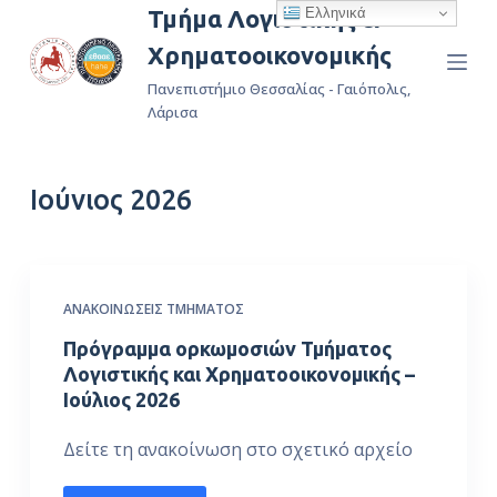
Ελληνικά
Τμήμα Λογιστικής &
Μ
Χρηματοοικονομικής
ε
τ
Πανεπιστήμιο Θεσσαλίας - Γαιόπολις,
ά
Λάρισα
β
α
Ιούνιος 2026
σ
η
σ
τ
ΑΝΑΚΟΙΝΏΣΕΙΣ ΤΜΉΜΑΤΟΣ
ο
π
Πρόγραμμα ορκωμοσιών Τμήματος
ε
Λογιστικής και Χρηματοοικονομικής –
Ιούλιος 2026
ρ
ι
Δείτε τη ανακοίνωση στο σχετικό αρχείο
ε
χ