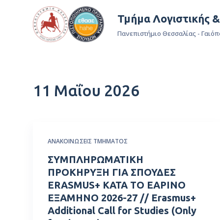
Μ
Τμήμα Λογιστικής 
ε
Πανεπιστήμιο Θεσσαλίας - Γαιόπ
τ
ά
β
α
11 Μαΐου 2026
σ
η
σ
τ
ο
ΑΝΑΚΟΙΝΏΣΕΙΣ ΤΜΉΜΑΤΟΣ
π
ΣΥΜΠΛΗΡΩΜΑΤΙΚΗ
ε
ΠΡΟΚΗΡΥΞΗ ΓΙΑ ΣΠΟΥΔΕΣ
ρ
ERASMUS+ ΚΑΤΑ ΤΟ ΕΑΡΙΝΟ
ι
ΕΞΑΜΗΝΟ 2026-27 // Erasmus+
ε
Additional Call for Studies (Only
χ