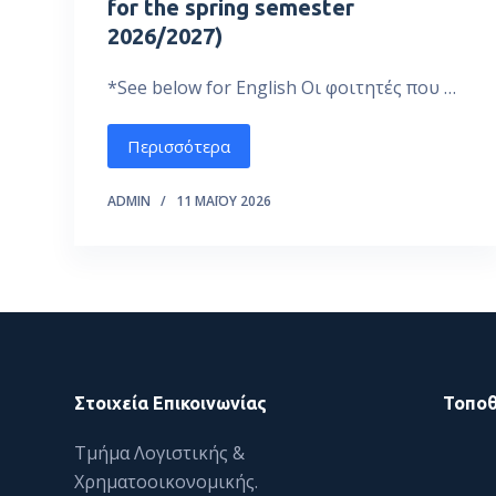
for the spring semester
ό
2026/2027)
μ
ε
*See below for English Οι φοιτητές που …
ν
ο
Περισσότερα
ADMIN
11 ΜΑΪ́ΟΥ 2026
Στοιχεία Επικοινωνίας
Τοποθ
Τμήμα Λογιστικής &
Χρηματοοικονομικής.