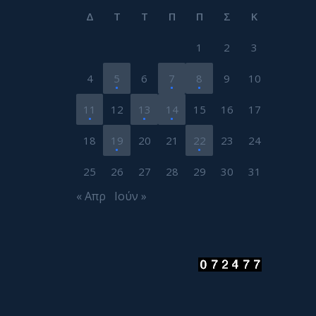
Δ
Τ
Τ
Π
Π
Σ
Κ
1
2
3
4
5
6
7
8
9
10
11
12
13
14
15
16
17
18
19
20
21
22
23
24
25
26
27
28
29
30
31
« Απρ
Ιούν »