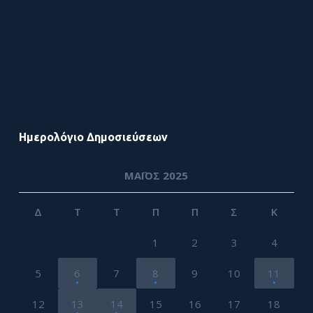
Ημερολόγιο Δημοσιεύσεων
ΜΆΙΟΣ 2025
Δ
Τ
Τ
Π
Π
Σ
Κ
1
2
3
4
5
6
7
8
9
10
11
12
13
14
15
16
17
18