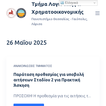
Ελληνικά
Τμήμα Λογιστικής &
Μ
Χρηματοοικονομικής
ε
τ
Πανεπιστήμιο Θεσσαλίας - Γαιόπολις,
ά
Λάρισα
β
α
26 Μαΐου 2025
σ
η
σ
τ
ΑΝΑΚΟΙΝΏΣΕΙΣ ΤΜΉΜΑΤΟΣ
ο
π
Παράταση προθεσμίας για υποβολή
ε
αιτήσεων Σταδίου 2 για Πρακτική
Άσκηση
ρ
ι
ΠΡΟΣΟΧΗ! Η προθεσμία για τις αιτήσεις τ…
ε
χ