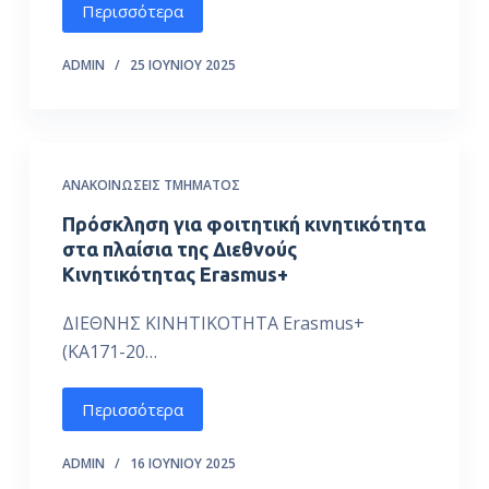
Περισσότερα
ό
μ
ADMIN
25 ΙΟΥΝΊΟΥ 2025
ε
ν
ο
ΑΝΑΚΟΙΝΏΣΕΙΣ ΤΜΉΜΑΤΟΣ
Πρόσκληση για φοιτητική κινητικότητα
στα πλαίσια της Διεθνούς
Κινητικότητας Erasmus+
ΔΙΕΘΝΗΣ ΚΙΝΗΤΙΚΟΤΗΤΑ Erasmus+
(ΚΑ171-20…
Περισσότερα
ADMIN
16 ΙΟΥΝΊΟΥ 2025