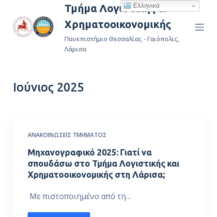
Ελληνικά
Τμήμα Λογιστικής &
Μ
Χρηματοοικονομικής
ε
τ
Πανεπιστήμιο Θεσσαλίας - Γαιόπολις,
ά
Λάρισα
β
α
Ιούνιος 2025
σ
η
σ
τ
ΑΝΑΚΟΙΝΏΣΕΙΣ ΤΜΉΜΑΤΟΣ
ο
π
Μηχανογραφικό 2025: Γιατί να
ε
σπουδάσω στο Τμήμα Λογιστικής και
Χρηματοοικονομικής στη Λάρισα;
ρ
ι
Με πιστοποιημένο από τη…
ε
χ