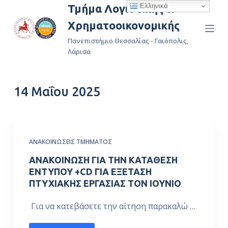
Ελληνικά
Τμήμα Λογιστικής &
Μ
Χρηματοοικονομικής
ε
τ
Πανεπιστήμιο Θεσσαλίας - Γαιόπολις,
ά
Λάρισα
β
α
14 Μαΐου 2025
σ
η
σ
τ
ΑΝΑΚΟΙΝΏΣΕΙΣ ΤΜΉΜΑΤΟΣ
ο
π
ΑΝΑΚΟΙΝΩΣΗ ΓΙΑ ΤΗΝ ΚΑΤΑΘΕΣΗ
ε
ΕΝΤΥΠΟΥ +CD ΓΙΑ ΕΞΕΤΑΣΗ
ΠΤΥΧΙΑΚΗΣ ΕΡΓΑΣΙΑΣ TON IOYNIO
ρ
ι
Για να κατεβάσετε την αίτηση παρακαλώ …
ε
χ