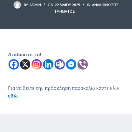
ό
BY
ADMIN
ON
22 ΜΑΪ́ΟΥ 2025
IN
ΑΝΑΚΟΙΝΏΣΕΙΣ
ΤΜΉΜΑΤΟΣ
μ
ε
ν
ο
Διαδώστε το!
Για να δείτε την πρόσκληση παρακαλώ κάντε κλικ
εδώ