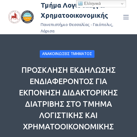
Ελληνικά
Τμήμα Λογιστικής &
Μ
Χρηματοοικονομικής
ε
τ
Πανεπιστήμιο Θεσσαλίας - Γαιόπολις,
ά
Λάρισα
β
α
ΑΝΑΚΟΙΝΏΣΕΙΣ ΤΜΉΜΑΤΟΣ
σ
η
ΠΡΟΣΚΛΗΣΗ ΕΚΔΗΛΩΣΗΣ
σ
τ
ΕΝΔΙΑΦΕΡΟΝΤΟΣ ΓΙΑ
ο
ΕΚΠΟΝΗΣΗ ΔΙΔΑΚΤΟΡΙΚΗΣ
π
ε
ΔΙΑΤΡΙΒΗΣ ΣΤΟ ΤΜΗΜΑ
ρ
ΛΟΓΙΣΤΙΚΗΣ ΚΑΙ
ι
ΧΡΗΜΑΤΟΟΙΚΟΝΟΜΙΚΗΣ
ε
χ