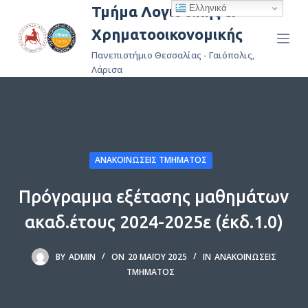
Ελληνικά
Τμήμα Λογιστικής &
Μ
Χρηματοοικονομικής
ε
τ
Πανεπιστήμιο Θεσσαλίας - Γαιόπολις,
ά
Λάρισα
β
α
σ
η
σ
ΑΝΑΚΟΙΝΏΣΕΙΣ ΤΜΉΜΑΤΟΣ
τ
Πρόγραμμα εξέτασης μαθημάτων
ο
π
ακαδ.έτους 2024-2025ε (έκδ.1.0)
ε
ρ
BY
ADMIN
ON
20 ΜΑΪ́ΟΥ 2025
IN
ΑΝΑΚΟΙΝΏΣΕΙΣ
ι
ΤΜΉΜΑΤΟΣ
ε
χ