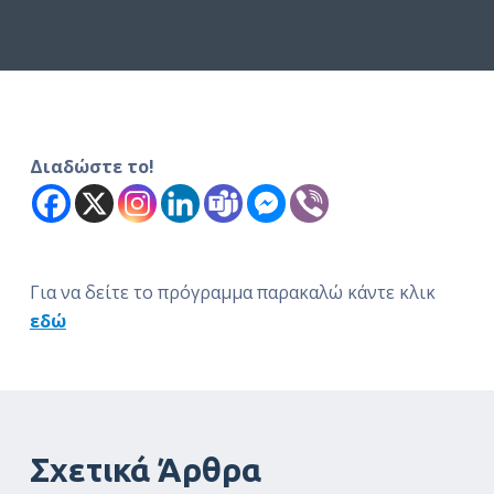
ό
μ
ε
ν
ο
Διαδώστε το!
Για να δείτε το πρόγραμμα παρακαλώ κάντε κλικ
εδώ
Σχετικά Άρθρα