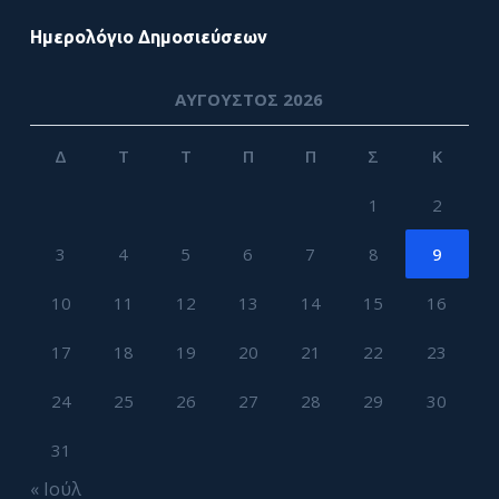
Ημερολόγιο Δημοσιεύσεων
ΑΎΓΟΥΣΤΟΣ 2026
Δ
Τ
Τ
Π
Π
Σ
Κ
1
2
3
4
5
6
7
8
9
10
11
12
13
14
15
16
17
18
19
20
21
22
23
24
25
26
27
28
29
30
31
« Ιούλ