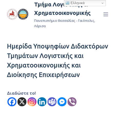
Ελληνικά
Τμήμα Λογιστικής &
Μ
Χρηματοοικονομικής
ε
τ
Πανεπιστήμιο Θεσσαλίας - Γαιόπολις,
ά
Λάρισα
β
α
Ημερίδα Υποψηφίων Διδακτόρων
σ
η
Τμημάτων Λογιστικής και
σ
Χρηματοοικονομικής και
τ
ο
Διοίκησης Επιχειρήσεων
π
ε
ρ
Διαδώστε το!
ι
ε
χ