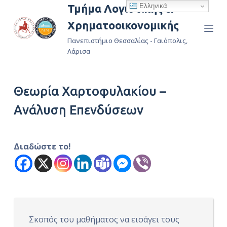
Ελληνικά
Τμήμα Λογιστικής &
Μ
Χρηματοοικονομικής
ε
τ
Πανεπιστήμιο Θεσσαλίας - Γαιόπολις,
ά
Λάρισα
β
α
Θεωρία Χαρτοφυλακίου –
σ
η
Ανάλυση Επενδύσεων
σ
τ
ο
Διαδώστε το!
π
ε
ρ
ι
ε
Σκοπός του μαθήματος να εισάγει τους
χ