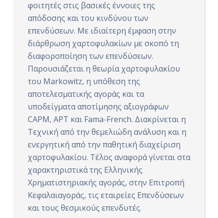
φοιτητές στις βασικές έννοιες της
ό
απόδοσης και του κινδύνου των
μ
επενδύσεων. Με ιδιαίτερη έμφαση στην
ε
διάρθρωση χαρτοφυλακίων με σκοπό τη
ν
διαφοροποίηση των επενδύσεων.
ο
Παρουσιάζεται η θεωρία χαρτοφυλακίου
του Markowitz, η υπόθεση της
αποτελεσματικής αγοράς και τα
υποδείγματα αποτίμησης αξιογράφων
CAPM, APT και Fama-French. Διακρίνεται η
Τεχνική από την θεμελιώδη ανάλυση και η
ενεργητική από την παθητική διαχείριση
χαρτοφυλακίου. Τέλος αναφορά γίνεται στα
χαρακτηριστικά της Ελληνικής
Χρηματιστηριακής αγοράς, στην Επιτροπή
Κεφαλαιαγοράς, τις εταιρείες Επενδύσεων
και τους θεσμικούς επενδυτές.