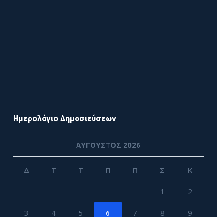
Ημερολόγιο Δημοσιεύσεων
ΑΎΓΟΥΣΤΟΣ 2026
Δ
Τ
Τ
Π
Π
Σ
Κ
1
2
3
4
5
6
7
8
9