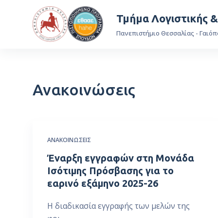
Μ
Τμήμα Λογιστικής 
ε
Πανεπιστήμιο Θεσσαλίας - Γαιόπ
τ
ά
β
α
Ανακοινώσεις
σ
η
σ
τ
ο
ΑΝΑΚΟΙΝΏΣΕΙΣ
π
Έναρξη εγγραφών στη Μονάδα
ε
Ισότιμης Πρόσβασης για το
ρ
εαρινό εξάμηνο 2025-26
ι
ε
Η διαδικασία εγγραφής των μελών της
χ