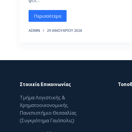
φοι…
ό
μ
Περισσότερα
ε
ν
ADMIN
29 ΙΑΝΟΥΑΡΊΟΥ 2026
ο
Στοιχεία Επικοινωνίας
Τοποθ
Τμήμα Λογιστικής &
Χρηματοοικονομικής.
Πανεπιστήμιο Θεσσαλίας
(Συγκρότημα Γαιόπολις)