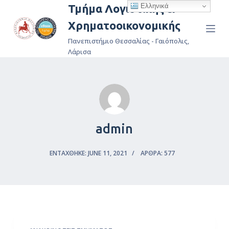
Ελληνικά
Τμήμα Λογιστικής &
Μ
Χρηματοοικονομικής
ε
τ
Πανεπιστήμιο Θεσσαλίας - Γαιόπολις,
ά
Λάρισα
β
α
σ
η
σ
admin
τ
ο
ΕΝΤΆΧΘΗΚΕ: JUNE 11, 2021
ΆΡΘΡΑ: 577
π
ε
ρ
ι
ε
χ