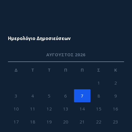
Ημερολόγιο Δημοσιεύσεων
ΑΎΓΟΥΣΤΟΣ 2026
Δ
Τ
Τ
Π
Π
Σ
Κ
1
2
3
4
5
6
7
8
9
10
11
12
13
14
15
16
17
18
19
20
21
22
23