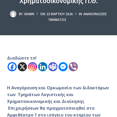
Χρηματοοικονομικής Π.Θ.
ό
μ
BY
ADMIN
ON
23 ΜΑΡΤΊΟΥ 2026
IN
ΑΝΑΚΟΙΝΏΣΕΙΣ
ε
ΤΜΉΜΑΤΟΣ
ν
ο
Διαδώστε το!
Η Αναγόρευση και Ορκωμοσία των διδακτόρων
των Τμημάτων Λογιστικής και
Χρηματοοικονομικής και Διοίκησης
Επιχειρήσεων θα πραγματοποιηθεί στο
Αμφιθέατρο 1 στο ισόγειο του κτηρίου των