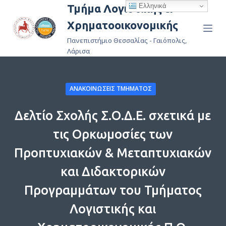
Ελληνικά
Τμήμα Λογιστικής &
Μ
Χρηματοοικονομικής
ε
τ
Πανεπιστήμιο Θεσσαλίας - Γαιόπολις,
ά
Λάρισα
β
α
ΑΝΑΚΟΙΝΏΣΕΙΣ ΤΜΉΜΑΤΟΣ
σ
η
Δελτίο Σχολής Σ.Ο.Δ.Ε. σχετικά με
σ
τ
τις Ορκωμοσίες των
ο
Προπτυχιακών & Μεταπτυχιακών
π
ε
και Διδακτορικών
ρ
Προγραμμάτων του Τμήματος
ι
Λογιστικής και
ε
χ