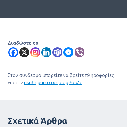
ό
μ
ε
ν
ο
Διαδώστε το!
Στον σύνδεσμο μπορείτε να βρείτε πληροφορίες
για τον
ακαδημαϊκό σας σύμβουλο
.
Σχετικά Άρθρα