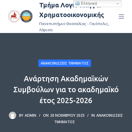
Ελληνικά
Τμήμα Λογιστικής &
Μ
Χρηματοοικονομικής
ε
τ
Πανεπιστήμιο Θεσσαλίας - Γαιόπολις,
ά
Λάρισα
β
α
σ
η
ΑΝΑΚΟΙΝΏΣΕΙΣ ΤΜΉΜΑΤΟΣ
σ
τ
Ανάρτηση Ακαδημαϊκών
ο
Συμβούλων για το ακαδημαϊκό
π
ε
έτος 2025-2026
ρ
ι
BY
ADMIN
ON
20 ΝΟΕΜΒΡΊΟΥ 2025
IN
ΑΝΑΚΟΙΝΏΣΕΙΣ
ε
ΤΜΉΜΑΤΟΣ
χ