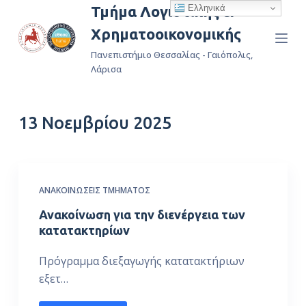
Ελληνικά
Τμήμα Λογιστικής &
Μ
Χρηματοοικονομικής
ε
τ
Πανεπιστήμιο Θεσσαλίας - Γαιόπολις,
ά
Λάρισα
β
α
13 Νοεμβρίου 2025
σ
η
σ
τ
ΑΝΑΚΟΙΝΏΣΕΙΣ ΤΜΉΜΑΤΟΣ
ο
π
Ανακοίνωση για την διενέργεια των
ε
κατατακτηρίων
ρ
Πρόγραμμα διεξαγωγής κατατακτήριων
ι
εξετ…
ε
χ