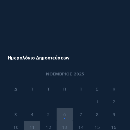
Ημερολόγιο Δημοσιεύσεων
ΝΟΈΜΒΡΙΟΣ 2025
Δ
Τ
Τ
Π
Π
Σ
Κ
1
2
3
4
5
6
7
8
9
10
11
12
13
14
15
16