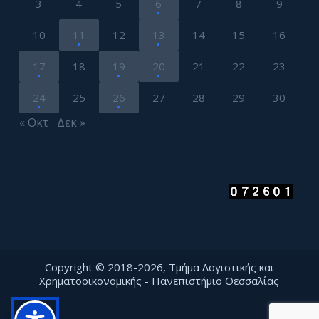
3
4
5
6
7
8
9
10
11
12
13
14
15
16
17
18
19
20
21
22
23
24
25
26
27
28
29
30
« Οκτ
Δεκ »
Copyright © 2018-2026, Τμήμα Λογιστικής και
Χρηματοοικονομικής - Πανεπιστήμιο Θεσσαλίας