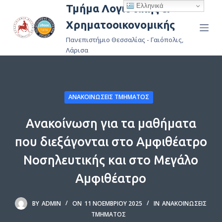
Ελληνικά
Τμήμα Λογιστικής &
Μ
Χρηματοοικονομικής
ε
τ
Πανεπιστήμιο Θεσσαλίας - Γαιόπολις,
ά
Λάρισα
β
α
σ
ΑΝΑΚΟΙΝΏΣΕΙΣ ΤΜΉΜΑΤΟΣ
η
σ
Ανακοίνωση για τα μαθήματα
τ
που διεξάγονται στο Αμφιθέατρο
ο
π
Νοσηλευτικής και στο Μεγάλο
ε
Αμφιθέατρο
ρ
ι
BY
ADMIN
ON
11 ΝΟΕΜΒΡΊΟΥ 2025
IN
ΑΝΑΚΟΙΝΏΣΕΙΣ
ε
ΤΜΉΜΑΤΟΣ
χ