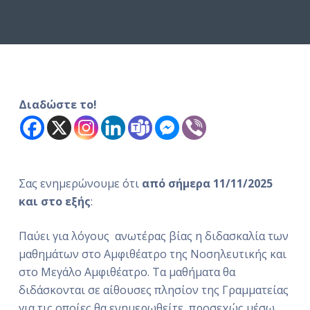
ό
μ
ε
ν
ο
Διαδώστε το!
Σας ενημερώνουμε ότι
από σήμερα 11/11/2025
και στο εξής
:
Παύει για λόγους ανωτέρας βίας η διδασκαλία των
μαθημάτων στο Αμφιθέατρο της Νοσηλευτικής και
στο Μεγάλο Αμφιθέατρο. Τα μαθήματα θα
διδάσκονται σε αίθουσες πλησίον της Γραμματείας
για τις οποίες θα ενημερωθείτε προσεχώς μέσω