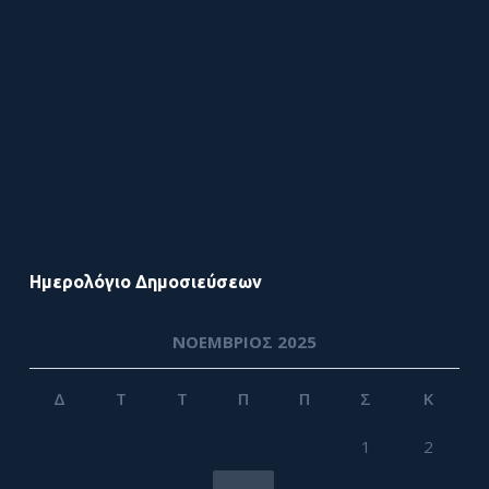
Ημερολόγιο Δημοσιεύσεων
ΝΟΈΜΒΡΙΟΣ 2025
Δ
Τ
Τ
Π
Π
Σ
Κ
1
2