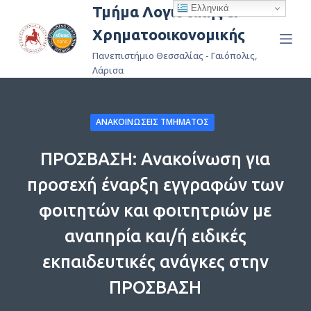
Ελληνικά
Τμήμα Λογιστικής &
Μ
Χρηματοοικονομικής
ε
τ
Πανεπιστήμιο Θεσσαλίας - Γαιόπολις,
ά
Λάρισα
β
α
ΑΝΑΚΟΙΝΏΣΕΙΣ ΤΜΉΜΑΤΟΣ
σ
η
ΠΡΟΣΒΑΣΗ: Ανακοίνωση για
σ
τ
προσεχή έναρξη εγγραφών των
ο
φοιτητών και φοιτητριών με
π
ε
αναπηρία και/ή ειδικές
ρ
εκπαιδευτικές ανάγκες στην
ι
ΠΡΟΣΒΑΣΗ
ε
χ