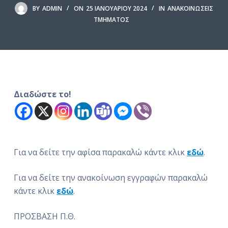
ό
BY
ADMIN
ON
25 ΙΑΝΟΥΑΡΊΟΥ 2024
IN
ΑΝΑΚΟΙΝΏΣΕΙΣ
ΤΜΉΜΑΤΟΣ
μ
ε
ν
ο
Διαδώστε το!
Για να δείτε την αφίσα παρακαλώ κάντε κλικ
εδώ
.
Για να δείτε την ανακοίνωση εγγραφών παρακαλώ
κάντε κλικ
εδώ
.
ΠΡΟΣΒΑΣΗ Π.Θ.