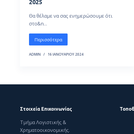
2025
ό
μ
Θα θέλαμε να σας ενημερώσουμε ότι
ε
στο&n…
ν
ο
Περισσότερα
ADMIN
16 ΙΑΝΟΥΑΡΊΟΥ 2024
Στοιχεία Επικοινωνίας
Τοποθ
Τμήμα Λογιστικής &
Χρηματοοικονομικής.