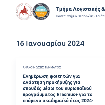
Μ
Τμήμα Λογιστικής 
ε
Πανεπιστήμιο Θεσσαλίας - Γαιόπ
τ
ά
β
α
16 Ιανουαρίου 2024
σ
η
σ
τ
ο
ΑΝΑΚΟΙΝΏΣΕΙΣ ΤΜΉΜΑΤΟΣ
π
Ενημέρωση φοιτητών για
ε
ανάρτηση προκήρυξης για
ρ
σπουδές μέσω του ευρωπαϊκού
ι
προγράμματος Erasmus+ για το
ε
επόμενο ακαδημαϊκό έτος 2024-
χ