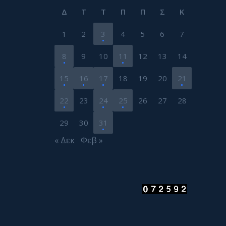
Δ
Τ
Τ
Π
Π
Σ
Κ
1
2
3
4
5
6
7
8
9
10
11
12
13
14
15
16
17
18
19
20
21
22
23
24
25
26
27
28
29
30
31
« Δεκ
Φεβ »