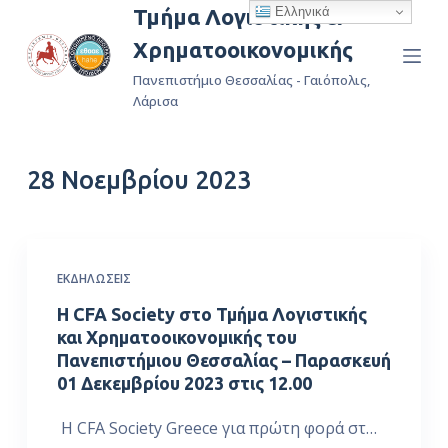
Ελληνικά
Τμήμα Λογιστικής &
Μ
Χρηματοοικονομικής
ε
τ
Πανεπιστήμιο Θεσσαλίας - Γαιόπολις,
ά
Λάρισα
β
α
28 Νοεμβρίου 2023
σ
η
σ
τ
ΕΚΔΗΛΏΣΕΙΣ
ο
π
Η CFA Society στο Τμήμα Λογιστικής
ε
και Χρηματοοικονομικής του
Πανεπιστήμιου Θεσσαλίας – Παρασκευή
ρ
01 Δεκεμβρίου 2023 στις 12.00
ι
ε
Η CFA Society Greece για πρώτη φορά στ…
χ