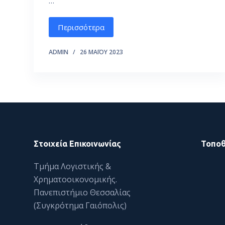
…
ό
μ
Περισσότερα
ε
ν
ADMIN
26 ΜΑΪ́ΟΥ 2023
ο
Στοιχεία Επικοινωνίας
Τοποθ
Τμήμα Λογιστικής &
Χρηματοοικονομικής.
Πανεπιστήμιο Θεσσαλίας
(Συγκρότημα Γαιόπολις)