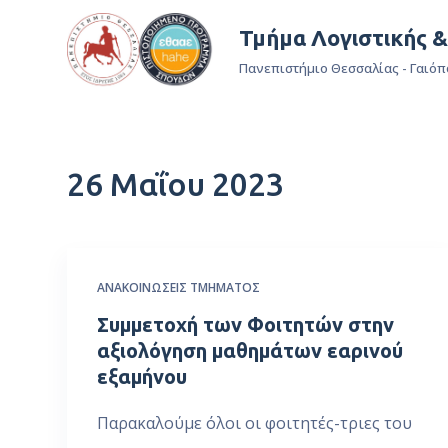
Μ
Τμήμα Λογιστικής 
ε
Πανεπιστήμιο Θεσσαλίας - Γαιόπ
τ
ά
β
α
26 Μαΐου 2023
σ
η
σ
τ
ο
ΑΝΑΚΟΙΝΏΣΕΙΣ ΤΜΉΜΑΤΟΣ
π
Συμμετοχή των Φοιτητών στην
ε
αξιολόγηση μαθημάτων εαρινού
ρ
εξαμήνου
ι
ε
Παρακαλούμε όλοι οι φοιτητές-τριες του
χ