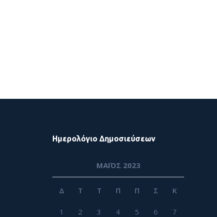
Ημερολόγιο Δημοσιεύσεων
ΜΆΙΟΣ 2023
Δ
Τ
Τ
Π
Π
Σ
Κ
1
2
3
4
5
6
7