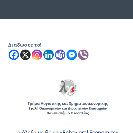
ό
μ
ε
ν
ο
Διαδώστε το!