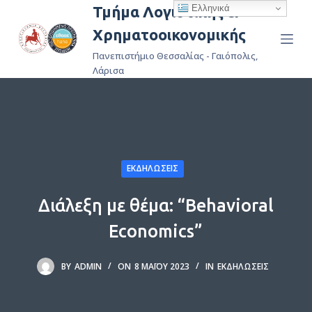
Ελληνικά
Τμήμα Λογιστικής &
Μ
Χρηματοοικονομικής
ε
τ
Πανεπιστήμιο Θεσσαλίας - Γαιόπολις,
ά
Λάρισα
β
α
σ
η
σ
ΕΚΔΗΛΏΣΕΙΣ
τ
ο
Διάλεξη με θέμα: “Behavioral
π
Economics”
ε
ρ
BY
ADMIN
ON
8 ΜΑΪ́ΟΥ 2023
IN
ΕΚΔΗΛΏΣΕΙΣ
ι
ε
χ