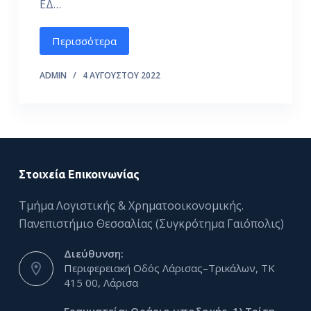
ΕΔ…
ό
μ
Περισσότερα
ε
ν
ADMIN
4 ΑΥΓΟΎΣΤΟΥ 2022
ο
Στοιχεία Επικοινωνίας
Τμήμα Λογιστικής & Χρηματοοικονομικής.
Πανεπιστήμιο Θεσσαλίας (Συγκρότημα Γαιόπολις)
Διεύθυνση:
Περιφερειακή Οδός Λάρισας–Τρικάλων, ΤΚ
415 00, Λάρισα