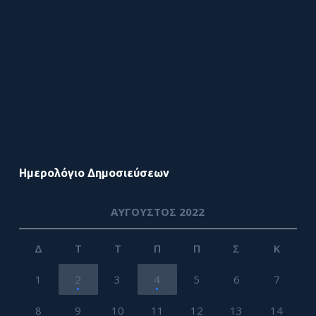
Ημερολόγιο Δημοσιεύσεων
ΑΎΓΟΥΣΤΟΣ 2022
Δ
Τ
Τ
Π
Π
Σ
Κ
1
2
3
4
5
6
7
8
9
10
11
12
13
14