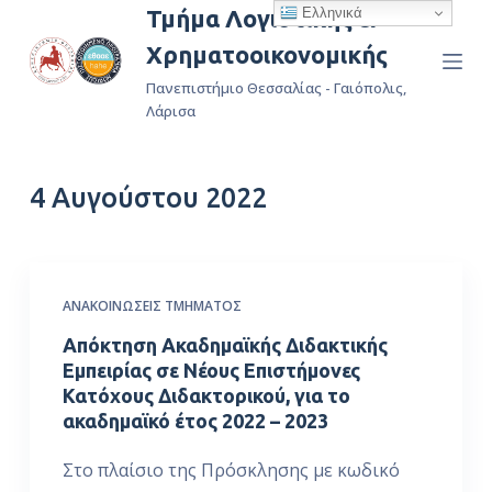
Ελληνικά
Τμήμα Λογιστικής &
Μ
Χρηματοοικονομικής
ε
τ
Πανεπιστήμιο Θεσσαλίας - Γαιόπολις,
ά
Λάρισα
β
α
4 Αυγούστου 2022
σ
η
σ
τ
ΑΝΑΚΟΙΝΏΣΕΙΣ ΤΜΉΜΑΤΟΣ
ο
π
Απόκτηση Ακαδημαϊκής Διδακτικής
ε
Εμπειρίας σε Νέους Επιστήμονες
Κατόχους Διδακτορικού, για το
ρ
ακαδημαϊκό έτος 2022 – 2023
ι
ε
Στο πλαίσιο της Πρόσκλησης με κωδικό
χ