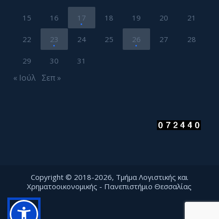
15
16
17
18
19
20
21
22
23
24
25
26
27
28
29
30
31
« Ιούλ
Σεπ »
Copyright © 2018-2026, Τμήμα Λογιστικής και
Χρηματοοικονομικής - Πανεπιστήμιο Θεσσαλίας