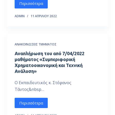
Περισσότερα
ό
μ
ADMIN
11 ΑΠΡΙΛΊΟΥ 2022
ε
ν
ο
ΑΝΑΚΟΙΝΏΣΕΙΣ ΤΜΉΜΑΤΟΣ
Αναπλήρωση του από 7/04/2022
μαθήματος «Συμπεριφορική
Χρηματοοικονομική και Τεχνική
Ανάλυση»
Ο Εκπαιδευτικός κ. Στέφανος
Τάντος&nbsp…
Περισσότερα