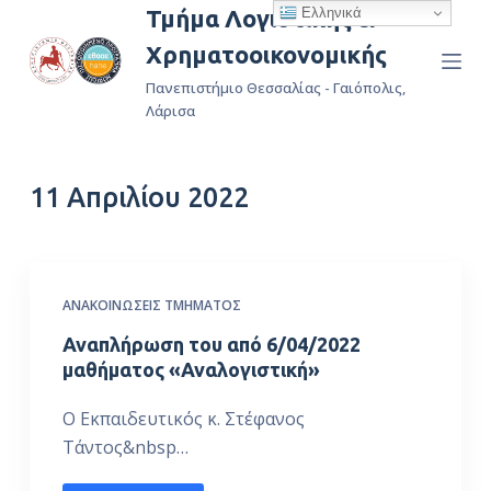
Ελληνικά
Τμήμα Λογιστικής &
Μ
Χρηματοοικονομικής
ε
τ
Πανεπιστήμιο Θεσσαλίας - Γαιόπολις,
ά
Λάρισα
β
α
11 Απριλίου 2022
σ
η
σ
τ
ΑΝΑΚΟΙΝΏΣΕΙΣ ΤΜΉΜΑΤΟΣ
ο
π
Αναπλήρωση του από 6/04/2022
ε
μαθήματος «Αναλογιστική»
ρ
Ο Εκπαιδευτικός κ. Στέφανος
ι
Τάντος&nbsp…
ε
χ