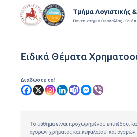
Μ
Τμήμα Λογιστικής 
ε
Πανεπιστήμιο Θεσσαλίας - Γαιόπ
τ
ά
β
α
Ειδικά Θέματα Χρηματοοι
σ
η
σ
τ
Διαδώστε το!
ο
π
ε
ρ
ι
To μάθημα είναι προχωρημένου επιπέδου, και
ε
αγορών χρήματος και κεφαλαίου, και αγορών 
χ