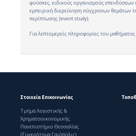
φούσκες, ειδικούς οργανισμούς επενδύσεων 
ό
εμπειρική διερεύνηση σύγχρονων θεμάτων τ
μ
περίπτωσης (event study).
ε
ν
Για λεπτομερείς πληροφορίες του μαθήματος 
ο
Στοιχεία Επικοινωνίας
Τοποθ
Τμήμα Λογιστικής &
Χρηματοοικονομικής.
Πανεπιστήμιο Θεσσαλίας
(Συγκρότημα Γαιόπολις)