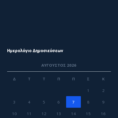
Ημερολόγιο Δημοσιεύσεων
ΑΎΓΟΥΣΤΟΣ 2026
Δ
Τ
Τ
Π
Π
Σ
Κ
1
2
3
4
5
6
7
8
9
10
11
12
13
14
15
16