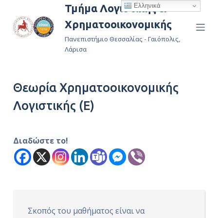
Ελληνικά
Τμήμα Λογιστικής &
Μ
Χρηματοοικονομικής
ε
τ
Πανεπιστήμιο Θεσσαλίας - Γαιόπολις,
ά
Λάρισα
β
α
Θεωρία Χρηματοοικονομικής
σ
η
Λογιστικής (E)
σ
τ
ο
Διαδώστε το!
π
ε
ρ
ι
ε
Σκοπός του μαθήματος είναι να
χ