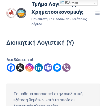
Ελληνικά
Τμήμα Λογιστικής &
Μ
Χρηματοοικονομικής
ε
τ
Πανεπιστήμιο Θεσσαλίας - Γαιόπολις,
ά
Λάρισα
β
α
Διοικητική Λογιστική (Υ)
σ
η
σ
Διαδώστε το!
τ
ο
π
ε
ρ
ι
Το μάθημα αποσκοπεί στην αναλυτική
ε
εξέταση θεμάτων κατά τα οποία οι
χ
λογιστικές πληροφορίες