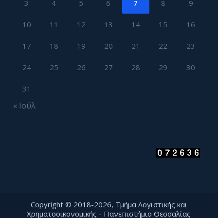
3
4
5
6
7
8
9
10
11
12
13
14
15
16
17
18
19
20
21
22
23
24
25
26
27
28
29
30
31
« Ιούλ
Copyright © 2018-2026, Τμήμα Λογιστικής και
Χρηματοοικονομικής - Πανεπιστήμιο Θεσσαλίας