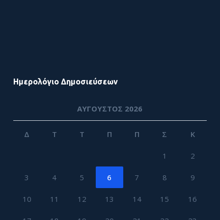
Ημερολόγιο Δημοσιεύσεων
ΑΎΓΟΥΣΤΟΣ 2026
Δ
Τ
Τ
Π
Π
Σ
Κ
1
2
3
4
5
6
7
8
9
10
11
12
13
14
15
16