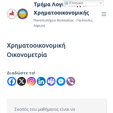
Ελληνικά
Τμήμα Λογιστικής &
Μ
Χρηματοοικονομικής
ε
τ
Πανεπιστήμιο Θεσσαλίας - Γαιόπολις,
ά
Λάρισα
β
α
Χρηματοοικονομική
σ
η
Οικονομετρία
σ
τ
ο
Διαδώστε το!
π
ε
ρ
ι
ε
Σκοπός του μαθήματος είναι να
χ