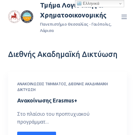
Ελληνικά
Τμήμα Λογιστικής &
Μ
Χρηματοοικονομικής
ε
τ
Πανεπιστήμιο Θεσσαλίας - Γαιόπολις,
ά
Λάρισα
β
α
Διεθνής Ακαδημαϊκή Δικτύωση
σ
η
σ
τ
ΑΝΑΚΟΙΝΏΣΕΙΣ ΤΜΉΜΑΤΟΣ
,
ΔΙΕΘΝΉΣ ΑΚΑΔΗΜΑΪΚΉ
ο
ΔΙΚΤΎΩΣΗ
π
Ανακοίνωσης Erasmus+
ε
ρ
Στο πλαίσιο του προπτυχιακού
ι
προγράμματ…
ε
χ