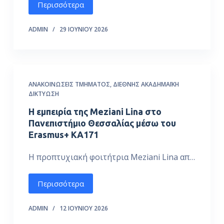
Περισσότερα
ό
μ
ADMIN
29 ΙΟΥΝΊΟΥ 2026
ε
ν
ο
ΑΝΑΚΟΙΝΏΣΕΙΣ ΤΜΉΜΑΤΟΣ
,
ΔΙΕΘΝΉΣ ΑΚΑΔΗΜΑΪΚΉ
ΔΙΚΤΎΩΣΗ
Η εμπειρία της Meziani Lina στο
Πανεπιστήμιο Θεσσαλίας μέσω του
Erasmus+ KA171
Η προπτυχιακή φοιτήτρια Meziani Lina απ…
Περισσότερα
ADMIN
12 ΙΟΥΝΊΟΥ 2026