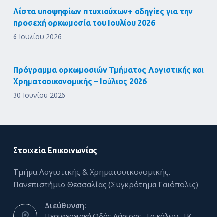
Λίστα υποψηφίων πτυχιούχων+ οδηγίες για την
προσεχή ορκωμοσία του Ιουλίου 2026
6 Ιουλίου 2026
Πρόγραμμα ορκωμοσιών Τμήματος Λογιστικής και
Χρηματοοικονομικής – Ιούλιος 2026
30 Ιουνίου 2026
Στοιχεία Επικοινωνίας
Τμήμα Λογιστικής & Χρηματοοικονομικής.
Πανεπιστήμιο Θεσσαλίας (Συγκρότημα Γαιόπολις)
Διεύθυνση:
Περιφερειακή Οδός Λάρισας–Τρικάλων, ΤΚ