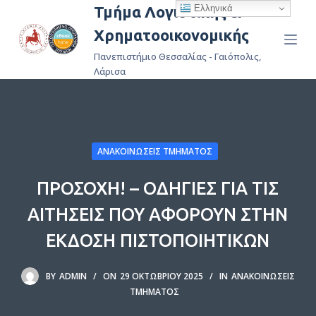
Ελληνικά
Τμήμα Λογιστικής &
Μ
Χρηματοοικονομικής
ε
τ
Πανεπιστήμιο Θεσσαλίας - Γαιόπολις,
ά
Λάρισα
β
α
σ
η
ΑΝΑΚΟΙΝΏΣΕΙΣ ΤΜΉΜΑΤΟΣ
σ
τ
ΠΡΟΣΟΧΗ! – ΟΔΗΓΙΕΣ ΓΙΑ ΤΙΣ
ο
ΑΙΤΗΣΕΙΣ ΠΟΥ ΑΦΟΡΟΥΝ ΣΤΗΝ
π
ε
ΕΚΔΟΣΗ ΠΙΣΤΟΠΟΙΗΤΙΚΩΝ
ρ
ι
BY
ADMIN
ON
29 ΟΚΤΩΒΡΊΟΥ 2025
IN
ΑΝΑΚΟΙΝΏΣΕΙΣ
ε
ΤΜΉΜΑΤΟΣ
χ