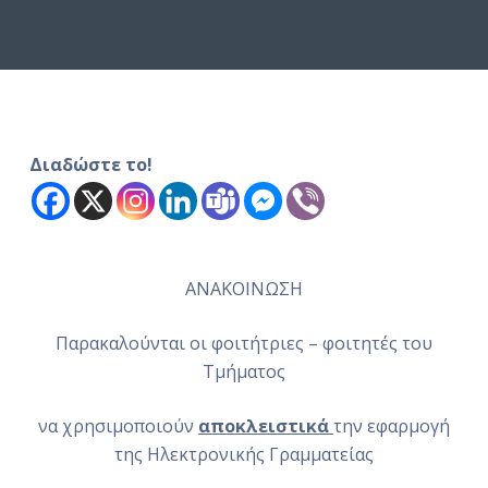
ό
μ
ε
ν
ο
Διαδώστε το!
ΑΝΑΚΟΙΝΩΣΗ
Παρακαλούνται οι φοιτήτριες – φοιτητές του
Tμήματος
να χρησιμοποιούν
αποκλειστικά
την εφαρμογή
της Ηλεκτρονικής Γραμματείας