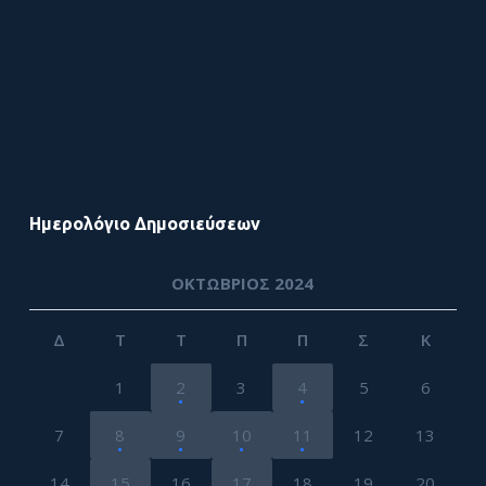
Ημερολόγιο Δημοσιεύσεων
ΟΚΤΏΒΡΙΟΣ 2024
Δ
Τ
Τ
Π
Π
Σ
Κ
1
2
3
4
5
6
7
8
9
10
11
12
13
14
15
16
17
18
19
20