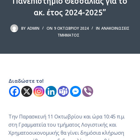
Πανεπιστήμιο Θεσσαλίας για το
ό
ακ. έτος 2024-2025”
μ
ε
BY
ADMIN
ON
9 ΟΚΤΩΒΡΊΟΥ 2024
IN
ΑΝΑΚΟΙΝΏΣΕΙΣ
ν
ΤΜΉΜΑΤΟΣ
ο
Διαδώστε το!
Την Παρασκευή 11 Οκτωβρίου και ώρα 10:45 π.μ.
στη Γραμματεία του τμήματος Λογιστικής και
Χρηματοοικονομικής θα γίνει δημόσια κλήρωση