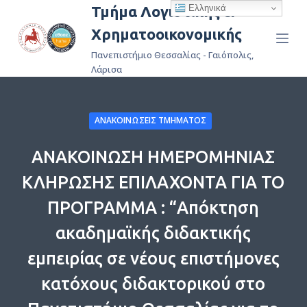
Ελληνικά
Τμήμα Λογιστικής &
Μ
Χρηματοοικονομικής
ε
τ
Πανεπιστήμιο Θεσσαλίας - Γαιόπολις,
ά
Λάρισα
β
α
ΑΝΑΚΟΙΝΏΣΕΙΣ ΤΜΉΜΑΤΟΣ
σ
η
ΑΝΑΚΟΙΝΩΣΗ ΗΜΕΡΟΜΗΝΙΑΣ
σ
τ
ΚΛΗΡΩΣΗΣ ΕΠΙΛΑΧΟΝΤΑ ΓΙΑ ΤΟ
ο
ΠΡΟΓΡΑΜΜΑ : “Απόκτηση
π
ε
ακαδημαϊκής διδακτικής
ρ
εμπειρίας σε νέους επιστήμονες
ι
κατόχους διδακτορικού στο
ε
χ