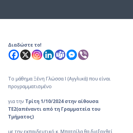
ό
μ
ε
ν
ο
Διαδώστε το!
Το μάθημα Ξένη Γλώσσα Ι (Αγγλικά) που είναι
προγραμματισμένο
για την
Τρίτη 1/10/2024 στην αίθουσα
ΤΕ2(απέναντι από τη Γραμματεία του
Τμήματος)
με την εκπαιδευτικό κ. Μπατσίλα θα διεξαχθεί