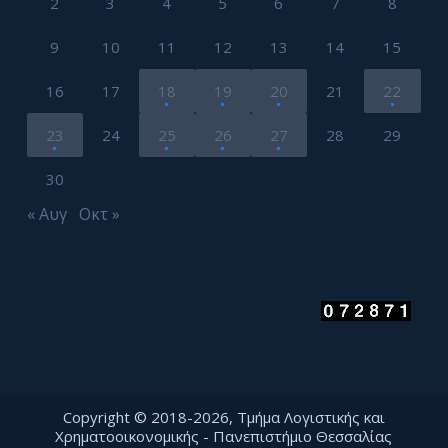
2
3
4
5
6
7
8
9
10
11
12
13
14
15
16
17
18
19
20
21
22
23
24
25
26
27
28
29
30
« Αυγ
Οκτ »
Copyright © 2018-2026, Τμήμα Λογιστικής και
Χρηματοοικονομικής - Πανεπιστήμιο Θεσσαλίας