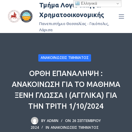
Ελληνικά
Τμήμα Λογιστικής &
Μ
Χρηματοοικονομικής
ε
τ
Πανεπιστήμιο Θεσσαλίας - Γαιόπολις,
ά
Λάρισα
β
α
σ
ΑΝΑΚΟΙΝΏΣΕΙΣ ΤΜΉΜΑΤΟΣ
η
σ
ΟΡΘΗ ΕΠΑΝΑΛΗΨΗ :
τ
ΑΝΑΚΟΙΝΩΣΗ ΓΙΑ ΤΟ ΜΑΘΗΜΑ
ο
π
ΞΕΝΗ ΓΛΩΣΣΑ Ι (ΑΓΓΛΙΚΑ) ΓΙΑ
ε
ΤΗΝ ΤΡΙΤΗ 1/10/2024
ρ
ι
BY
ADMIN
ON
26 ΣΕΠΤΕΜΒΡΊΟΥ
ε
2024
IN
ΑΝΑΚΟΙΝΏΣΕΙΣ ΤΜΉΜΑΤΟΣ
χ