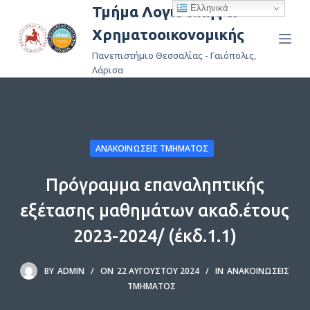
Ελληνικά
Τμήμα Λογιστικής &
Μ
Χρηματοοικονομικής
ε
τ
Πανεπιστήμιο Θεσσαλίας - Γαιόπολις,
ά
Λάρισα
β
α
σ
η
ΑΝΑΚΟΙΝΏΣΕΙΣ ΤΜΉΜΑΤΟΣ
σ
τ
Πρόγραμμα επαναληπτικής
ο
εξέτασης μαθημάτων ακαδ.έτους
π
ε
2023-2024/ (έκδ.1.1)
ρ
ι
BY
ADMIN
ON
22 ΑΥΓΟΎΣΤΟΥ 2024
IN
ΑΝΑΚΟΙΝΏΣΕΙΣ
ε
ΤΜΉΜΑΤΟΣ
χ