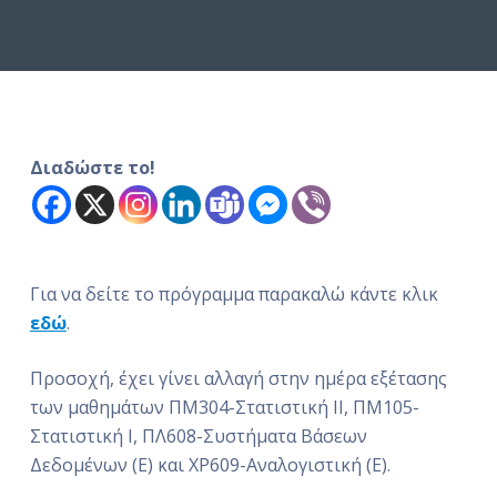
ό
μ
ε
ν
ο
Διαδώστε το!
Για να δείτε το πρόγραμμα παρακαλώ κάντε κλικ
εδώ
.
Προσοχή, έχει γίνει αλλαγή στην ημέρα εξέτασης
των μαθημάτων ΠΜ304-Στατιστική ΙΙ, ΠΜ105-
Στατιστική Ι, ΠΛ608-Συστήματα Βάσεων
Δεδομένων (Ε) και ΧΡ609-Αναλογιστική (Ε).