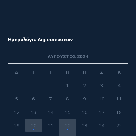
Ημερολόγιο Δημοσιεύσεων
ΑΎΓΟΥΣΤΟΣ 2024
Δ
Τ
Τ
Π
Π
Σ
Κ
1
2
3
4
5
6
7
8
9
10
11
12
13
14
15
16
17
18
19
20
21
22
23
24
25