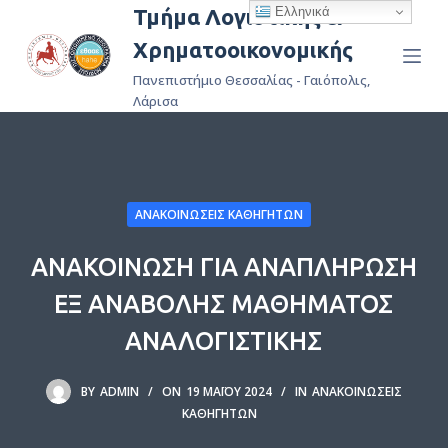
Ελληνικά
Τμήμα Λογιστικής &
Μ
Χρηματοοικονομικής
ε
τ
Πανεπιστήμιο Θεσσαλίας - Γαιόπολις,
ά
Λάρισα
β
α
σ
η
ΑΝΑΚΟΙΝΏΣΕΙΣ ΚΑΘΗΓΗΤΏΝ
σ
τ
ΑΝΑΚΟΙΝΩΣΗ ΓΙΑ ΑΝΑΠΛΗΡΩΣΗ
ο
ΕΞ ΑΝΑΒΟΛΗΣ ΜΑΘΗΜΑΤΟΣ
π
ε
ΑΝΑΛΟΓΙΣΤΙΚΗΣ
ρ
ι
BY
ADMIN
ON
19 ΜΑΪ́ΟΥ 2024
IN
ΑΝΑΚΟΙΝΏΣΕΙΣ
ε
ΚΑΘΗΓΗΤΏΝ
χ