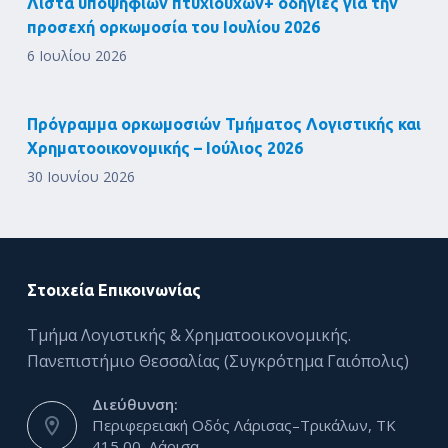
Λίστα υποψηφίων πτυχιούχων+ οδηγίες για την
προσεχή ορκωμοσία του Ιουλίου 2026
6 Ιουλίου 2026
Πρόγραμμα ορκωμοσιών Τμήματος Λογιστικής και
Χρηματοοικονομικής – Ιούλιος 2026
30 Ιουνίου 2026
Στοιχεία Επικοινωνίας
Τμήμα Λογιστικής & Χρηματοοικονομικής.
Πανεπιστήμιο Θεσσαλίας (Συγκρότημα Γαιόπολις)
Διεύθυνση:
Περιφερειακή Οδός Λάρισας–Τρικάλων, ΤΚ
415 00, Λάρισα