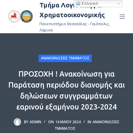
Ελληνικά
Τμήμα Λογιστικής &
Μ
Χρηματοοικονομικής
ε
τ
Πανεπιστήμιο Θεσσαλίας - Γαιόπολις,
ά
Λάρισα
β
α
σ
ΑΝΑΚΟΙΝΏΣΕΙΣ ΤΜΉΜΑΤΟΣ
η
σ
ΠΡΟΣΟΧΗ ! Ανακοίνωση για
τ
Παράταση περιόδου διανομής και
ο
π
δηλώσεων συγγραμμάτων
ε
εαρινού εξαμήνου 2023-2024
ρ
ι
BY
ADMIN
ON
14 ΜΑΪ́ΟΥ 2024
IN
ΑΝΑΚΟΙΝΏΣΕΙΣ
ε
ΤΜΉΜΑΤΟΣ
χ