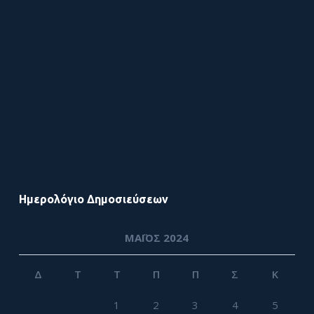
Ημερολόγιο Δημοσιεύσεων
ΜΆΙΟΣ 2024
Δ
Τ
Τ
Π
Π
Σ
Κ
1
2
3
4
5