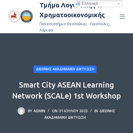
Ελληνικά
Τμήμα Λογιστικής &
Μ
Χρηματοοικονομικής
ε
τ
Πανεπιστήμιο Θεσσαλίας - Γαιόπολις,
ά
Λάρισα
β
α
σ
η
σ
ΔΙΕΘΝΉΣ ΑΚΑΔΗΜΑΪΚΉ ΔΙΚΤΎΩΣΗ
τ
Smart City ASEAN Learning
ο
π
Network (SCALe) 1st Workshop
ε
ρ
BY
ADMIN
ON
31 ΙΟΥΛΊΟΥ 2023
IN
ΔΙΕΘΝΉΣ
ι
ΑΚΑΔΗΜΑΪΚΉ ΔΙΚΤΎΩΣΗ
ε
χ