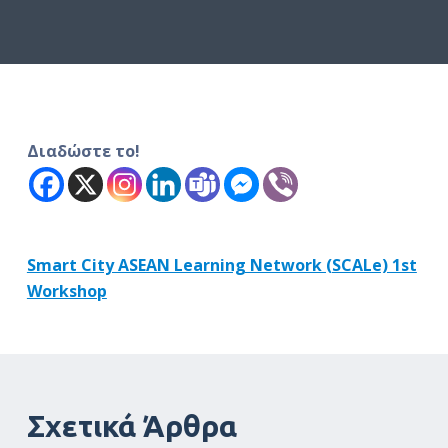
ό
μ
ε
ν
ο
Διαδώστε το!
Smart City ASEAN Learning Network (SCALe) 1st
Workshop
Σχετικά Άρθρα