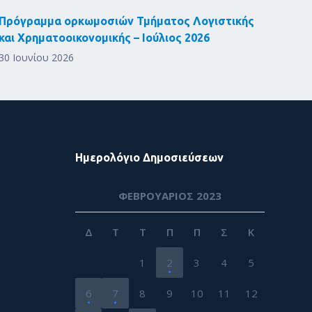
Πρόγραμμα ορκωμοσιών Τμήματος Λογιστικής
και Χρηματοοικονομικής – Ιούλιος 2026
30 Ιουνίου 2026
Ημερολόγιο Δημοσιεύσεων
ΦΕΒΡΟΥΆΡΙΟΣ 2023
Δ
Τ
Τ
Π
Π
Σ
Κ
1
2
3
4
5
6
7
8
9
10
11
12