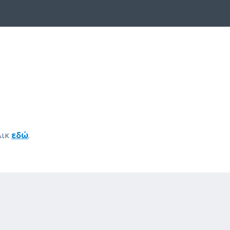
λικ
εδώ
.