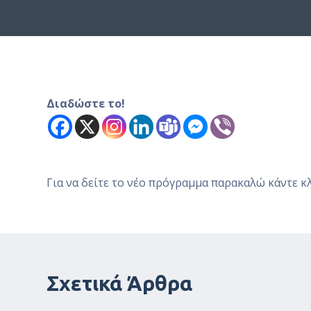
ό
μ
ε
ν
ο
Διαδώστε το!
Για να δείτε το νέο πρόγραμμα παρακαλώ κάντε κ
Σχετικά Άρθρα