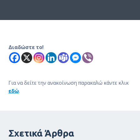
ό
μ
ε
ν
ο
Διαδώστε το!
Για να δείτε την ανακοίνωση παρακαλώ κάντε κλικ
εδώ
.
Σχετικά Άρθρα