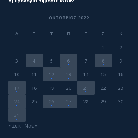
Ημερολόγιο Δημοσιεύσεων
ΟΚΤΏΒΡΙΟΣ 2022
Δ
Τ
Τ
Π
Π
Σ
Κ
1
2
3
4
5
6
7
8
9
10
11
12
13
14
15
16
17
18
19
20
21
22
23
24
25
26
27
28
29
30
31
« Σεπ
Νοέ »