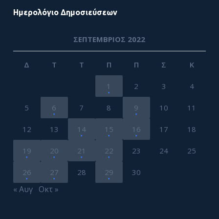
Ημερολόγιο Δημοσιεύσεων
ΣΕΠΤΈΜΒΡΙΟΣ 2022
Δ
Τ
Τ
Π
Π
Σ
Κ
1
2
3
4
5
6
7
8
9
10
11
12
13
14
15
16
17
18
19
20
21
22
23
24
25
26
27
28
29
30
« Αυγ
Οκτ »