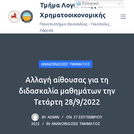
Ελληνικά
Τμήμα Λογιστικής &
Μ
Χρηματοοικονομικής
ε
τ
Πανεπιστήμιο Θεσσαλίας - Γαιόπολις,
ά
Λάρισα
β
α
σ
η
ΑΝΑΚΟΙΝΏΣΕΙΣ ΤΜΉΜΑΤΟΣ
σ
τ
Αλλαγή αίθουσας για τη
ο
διδασκαλία μαθημάτων την
π
ε
Τετάρτη 28/9/2022
ρ
ι
BY
ADMIN
ON
27 ΣΕΠΤΕΜΒΡΊΟΥ
ε
2022
IN
ΑΝΑΚΟΙΝΏΣΕΙΣ ΤΜΉΜΑΤΟΣ
χ