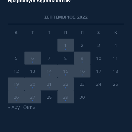
Ημερολόγιο Δημοσιεύσεων
ΣΕΠΤΈΜΒΡΙΟΣ 2022
Δ
Τ
Τ
Π
Π
Σ
Κ
1
2
3
4
5
6
7
8
9
10
11
12
13
14
15
16
17
18
19
20
21
22
23
24
25
26
27
28
29
30
« Αυγ
Οκτ »