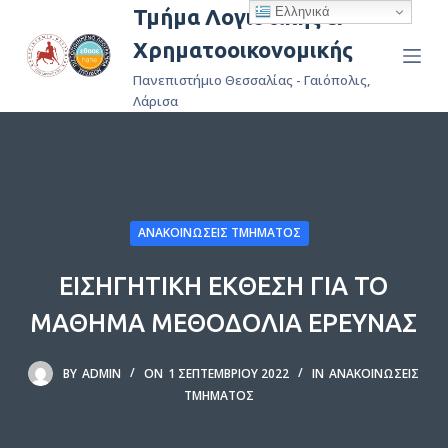
Ελληνικά
Τμήμα Λογιστικής &
Μ
Χρηματοοικονομικής
ε
τ
Πανεπιστήμιο Θεσσαλίας - Γαιόπολις,
ά
Λάρισα
β
α
σ
η
σ
ΑΝΑΚΟΙΝΏΣΕΙΣ ΤΜΉΜΑΤΟΣ
τ
ΕΙΣΗΓΗΤΙΚΗ ΕΚΘΕΣΗ ΓΙΑ ΤΟ
ο
π
ΜΑΘΗΜΑ ΜΕΘΟΔΟΛΙΑ ΕΡΕΥΝΑΣ
ε
ρ
BY
ADMIN
ON
1 ΣΕΠΤΕΜΒΡΊΟΥ 2022
IN
ΑΝΑΚΟΙΝΏΣΕΙΣ
ι
ΤΜΉΜΑΤΟΣ
ε
χ