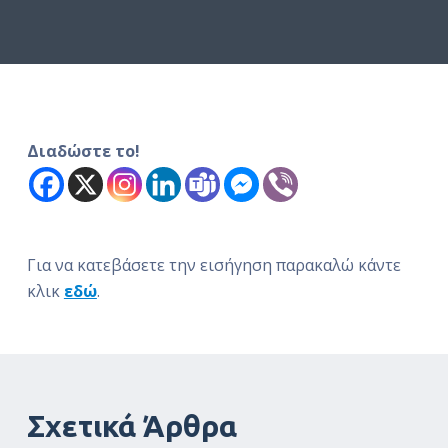
ό
μ
ε
ν
ο
Διαδώστε το!
Για να κατεβάσετε την εισήγηση παρακαλώ κάντε
κλικ
εδώ
.
Σχετικά Άρθρα