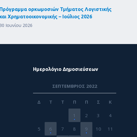
Πρόγραμμα ορκωμοσιών Τμήματος Λογιστικής
και Χρηματοοικονομικής – Ιούλιος 2026
30 Ιουνίου 2026
Ημερολόγιο Δημοσιεύσεων
ΣΕΠΤΈΜΒΡΙΟΣ 2022
Δ
Τ
Τ
Π
Π
Σ
Κ
1
2
3
4
5
6
7
8
9
10
11