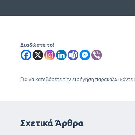
ό
μ
ε
ν
ο
Διαδώστε το!
Για να κατεβάσετε την εισήγηση παρακαλώ κάντε
Σχετικά Άρθρα