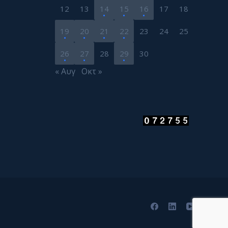
12
13
14
15
16
17
18
19
20
21
22
23
24
25
26
27
28
29
30
« Αυγ
Οκτ »