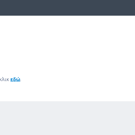
 κλικ
εδώ
.