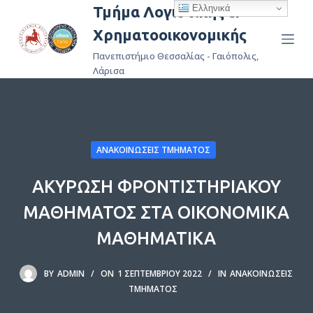
Ελληνικά
Τμήμα Λογιστικής &
Μ
Χρηματοοικονομικής
ε
τ
Πανεπιστήμιο Θεσσαλίας - Γαιόπολις,
ά
Λάρισα
β
α
σ
η
ΑΝΑΚΟΙΝΏΣΕΙΣ ΤΜΉΜΑΤΟΣ
σ
τ
ΑΚΥΡΩΣΗ ΦΡΟΝΤΙΣΤΗΡΙΑΚΟΥ
ο
ΜΑΘΗΜΑΤΟΣ ΣΤΑ ΟΙΚΟΝΟΜΙΚΑ
π
ε
ΜΑΘΗΜΑΤΙΚΑ
ρ
ι
BY
ADMIN
ON
1 ΣΕΠΤΕΜΒΡΊΟΥ 2022
IN
ΑΝΑΚΟΙΝΏΣΕΙΣ
ε
ΤΜΉΜΑΤΟΣ
χ