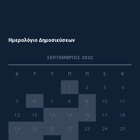
Ημερολόγιο Δημοσιεύσεων
ΣΕΠΤΈΜΒΡΙΟΣ 2022
Δ
Τ
Τ
Π
Π
Σ
Κ
1
2
3
4
5
6
7
8
9
10
11
12
13
14
15
16
17
18
19
20
21
22
23
24
25