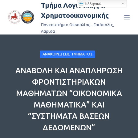
Ελληνικά
Τμήμα Λογιστικής &
Μ
Χρηματοοικονομικής
ε
τ
Πανεπιστήμιο Θεσσαλίας - Γαιόπολις,
ά
Λάρισα
β
α
ΑΝΑΚΟΙΝΏΣΕΙΣ ΤΜΉΜΑΤΟΣ
σ
η
ΑΝΑΒΟΛΗ ΚΑΙ ΑΝΑΠΛΗΡΩΣΗ
σ
τ
ΦΡΟΝΤΙΣΤΗΡΙΑΚΩΝ
ο
ΜΑΘΗΜΑΤΩΝ “ΟΙΚΟΝΟΜΙΚΑ
π
ε
ΜΑΘΗΜΑΤΙΚΑ” ΚΑΙ
ρ
“ΣΥΣΤΗΜΑΤΑ ΒΑΣΕΩΝ
ι
ΔΕΔΟΜΕΝΩΝ”
ε
χ