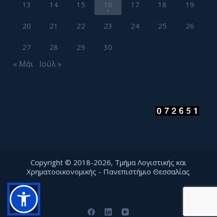
13
14
15
16
17
18
19
20
21
22
23
24
25
26
27
28
29
30
« Μάι
Ιούλ »
Copyright © 2018-2026, Τμήμα Λογιστικής και
Χρηματοοικονομικής - Πανεπιστήμιο Θεσσαλίας