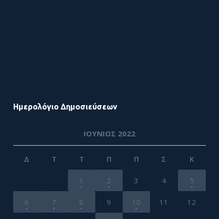
Ημερολόγιο Δημοσιεύσεων
ΙΟΎΝΙΟΣ 2022
Δ
Τ
Τ
Π
Π
Σ
Κ
1
2
3
4
5
6
7
8
9
10
11
12