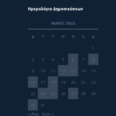
Ημερολόγιο Δημοσιεύσεων
ΜΆΙΟΣ 2022
Δ
Τ
Τ
Π
Π
Σ
Κ
1
2
3
4
5
6
7
8
9
10
11
12
13
14
15
16
17
18
19
20
21
22
23
24
25
26
27
28
29
30
31
« Απρ
Ιούν »