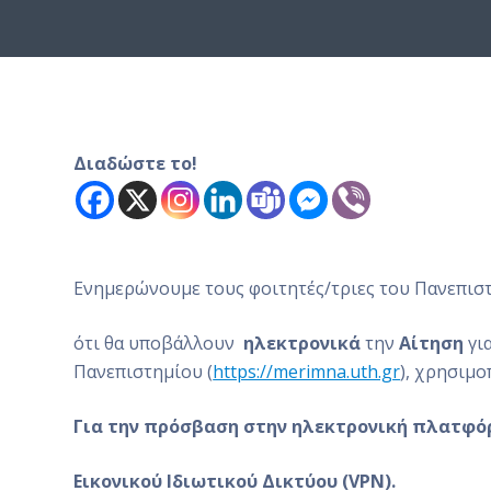
ό
μ
ε
ν
ο
Διαδώστε το!
Ενημερώνουμε τους φοιτητές/τριες του Πανεπισ
ότι θα υποβάλλουν
ηλεκτρονικά
την
Αίτηση
γι
Πανεπιστημίου (
https://merimna.uth.gr
), χρησιμ
Για την πρόσβαση στην ηλεκτρονική πλατφόρ
Εικονικού Ιδιωτικού Δικτύου (
VPN
).