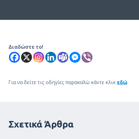
ό
μ
ε
ν
ο
Διαδώστε το!
Για να δείτε τις οδηγίες παρακαλώ κάντε κλικ
εδώ
.
Σχετικά Άρθρα