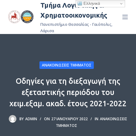
Ελληνικά
Τμήμα Λογιστικής &
Μ
Χρηματοοικονομικής
ε
τ
Πανεπιστήμιο Θεσσαλίας - Γαιόπολις,
ά
Λάρισα
β
α
σ
η
ΑΝΑΚΟΙΝΏΣΕΙΣ ΤΜΉΜΑΤΟΣ
σ
τ
Οδηγίες για τη διεξαγωγή της
ο
εξεταστικής περιόδου του
π
ε
χειμ.εξαμ. ακαδ. έτους 2021-2022
ρ
ι
BY
ADMIN
ON
27 ΙΑΝΟΥΑΡΊΟΥ 2022
IN
ΑΝΑΚΟΙΝΏΣΕΙΣ
ε
ΤΜΉΜΑΤΟΣ
χ