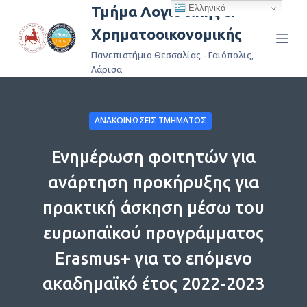
Ελληνικά
Τμήμα Λογιστικής &
Μ
Χρηματοοικονομικής
ε
τ
Πανεπιστήμιο Θεσσαλίας - Γαιόπολις,
ά
Λάρισα
β
α
ΑΝΑΚΟΙΝΏΣΕΙΣ ΤΜΉΜΑΤΟΣ
σ
η
Ενημέρωση φοιτητών για
σ
τ
ανάρτηση προκήρυξης για
ο
πρακτική άσκηση μέσω του
π
ε
ευρωπαϊκού προγράμματος
ρ
Erasmus+ για το επόμενο
ι
ακαδημαϊκό έτος 2022-2023
ε
χ