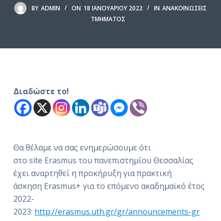
ό
BY
ADMIN
ON
18 ΙΑΝΟΥΑΡΊΟΥ 2022
IN
ΑΝΑΚΟΙΝΏΣΕΙΣ
ΤΜΉΜΑΤΟΣ
μ
ε
ν
ο
Διαδώστε το!
Θα θέλαμε να σας ενημερώσουμε ότι
στο site Erasmus του πανεπιστημίου Θεσσαλίας
έχει αναρτηθεί η προκήρυξη για πρακτική
άσκηση Erasmus+ για το επόμενο ακαδημαϊκό έτος
2022-
2023:
http://erasmus.uth.gr/gr/announcements-gr