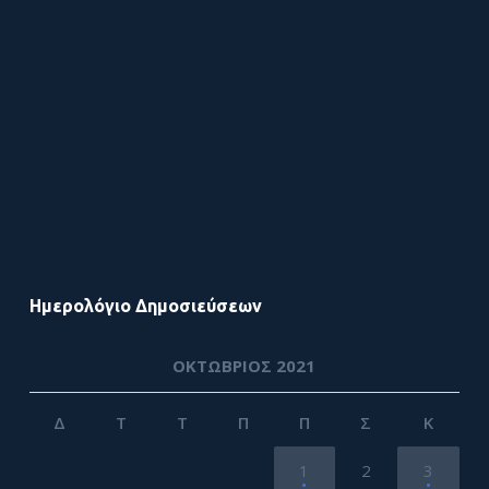
Ημερολόγιο Δημοσιεύσεων
ΟΚΤΏΒΡΙΟΣ 2021
Δ
Τ
Τ
Π
Π
Σ
Κ
1
2
3