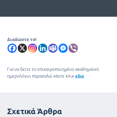
ό
μ
ε
ν
ο
Διαδώστε το!
Για να δείτε το επικαιροποιημένο ακαδημαϊκό
ημερολόγιο παρακαλώ κάντε κλικ
εδώ
.
Σχετικά Άρθρα