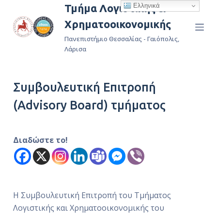
Ελληνικά
Τμήμα Λογιστικής &
Μ
Χρηματοοικονομικής
ε
τ
Πανεπιστήμιο Θεσσαλίας - Γαιόπολις,
ά
Λάρισα
β
α
Συμβουλευτική Επιτροπή
σ
η
(Advisory Board) τμήματος
σ
τ
ο
Διαδώστε το!
π
ε
ρ
ι
Η Συμβουλευτική Επιτροπή του Τμήματος
ε
Λογιστικής και Χρηματοοικονομικής του
χ