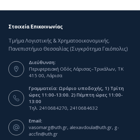
ό
μ
ε
Στοιχεία Επικοινωνίας
ν
ο
Τμήμα Λογιστικής & Χρηματοοικονομικής.
Πανεπιστήμιο Θεσσαλίας (Συγκρότημα Γαιόπολις)
Διεύθυνση:
Περιφερειακή Οδός Λάρισας–Τρικάλων, ΤΚ
415 00, Λάρισα
Γραμματεία: Ωράριο υποδοχής, 1) Τρίτη
ώρες 11:00-13:00. 2) Πέμπτη ώρες 11:00-
13:00
Τηλ. 2410684270, 2410684632
Email:
vasomarg@uth.gr, alexavdoula@uth.gr, g-
accfin@uth.gr