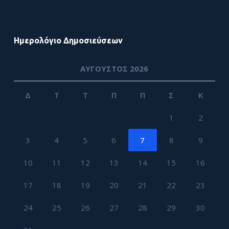
Ημερολόγιο Δημοσιεύσεων
ΑΎΓΟΥΣΤΟΣ 2026
Δ
Τ
Τ
Π
Π
Σ
Κ
1
2
3
4
5
6
7
8
9
10
11
12
13
14
15
16
17
18
19
20
21
22
23
24
25
26
27
28
29
30