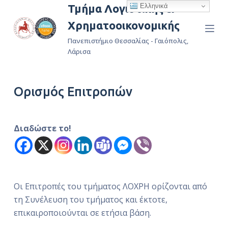
Ελληνικά
Τμήμα Λογιστικής &
Μ
Χρηματοοικονομικής
ε
τ
Πανεπιστήμιο Θεσσαλίας - Γαιόπολις,
ά
Λάρισα
β
α
Ορισμός Επιτροπών
σ
η
σ
Διαδώστε το!
τ
ο
π
ε
ρ
Οι Επιτροπές του τμήματος ΛΟΧΡΗ ορίζονται από
ι
τη Συνέλευση του τμήματος και έκτοτε,
ε
επικαιροποιούνται σε ετήσια βάση.
χ